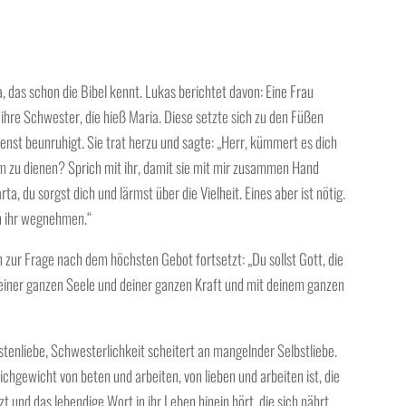
, das schon die Bibel kennt. Lukas berichtet davon: Eine Frau
ihre Schwester, die hieß Maria. Diese setzte sich zu den Füßen
enst beunruhigt. Sie trat herzu und sagte: „Herr, kümmert es dich
um zu dienen? Sprich mit ihr, damit sie mit mir zusammen Hand
ta, du sorgst dich und lärmst über die Vielheit. Eines aber ist nötig.
on ihr wegnehmen.“
 zur Frage nach dem höchsten Gebot fortsetzt: „Du sollst Gott, die
einer ganzen Seele und deiner ganzen Kraft und mit deinem ganzen
tenliebe, Schwesterlichkeit scheitert an mangelnder Selbstliebe.
eichgewicht von beten und arbeiten, von lieben und arbeiten ist, die
t und das lebendige Wort in ihr Leben hinein hört, die sich nährt