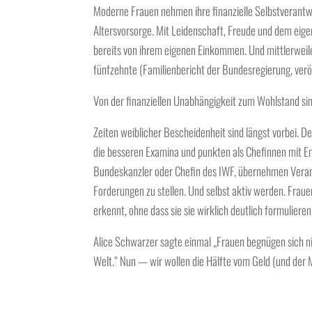
Moderne Frauen nehmen ihre finanzielle Selbstverant
Altersvorsorge. Mit Leidenschaft, Freude und dem eig
bereits von ihrem eigenen Einkommen. Und mittlerweile 
fünfzehnte (Familienbericht der Bundesregierung, veröf
Von der finanziellen Unabhängigkeit zum Wohlstand sin
Zeiten weiblicher Bescheidenheit sind längst vorbei. D
die besseren Examina und punkten als Chefinnen mit Em
Bundeskanzler oder Chefin des IWF, übernehmen Veran
Forderungen zu stellen. Und selbst aktiv werden. Frau
erkennt, ohne dass sie sie wirklich deutlich formulieren
Alice Schwarzer sagte einmal „Frauen begnügen sich ni
Welt.“ Nun — wir wollen die Hälfte vom Geld (und der M