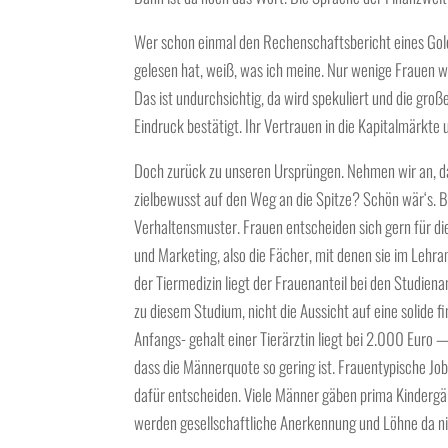
Wer schon einmal den Rechenschaftsbericht eines Gol
gelesen hat, weiß, was ich meine. Nur wenige Frauen wi
Das ist undurchsichtig, da wird spekuliert und die gr
Eindruck bestätigt. Ihr Vertrauen in die Kapitalmärkte 
Doch zurück zu unseren Ursprüngen. Nehmen wir an, das
zielbewusst auf den Weg an die Spitze? Schön wär‘s. 
Verhaltensmuster. Frauen entscheiden sich gern für d
und Marketing, also die Fächer, mit denen sie im Lehra
der Tiermedizin liegt der Frauenanteil bei den Studiena
zu diesem Studium, nicht die Aussicht auf eine solide fi
Anfangs- gehalt einer Tierärztin liegt bei 2.000 Euro 
dass die Männerquote so gering ist. Frauentypische Jobs
dafür entscheiden. Viele Männer gäben prima Kindergär
werden gesellschaftliche Anerkennung und Löhne da ni