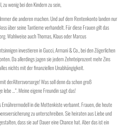
l, zu wenig bei den Kindern zu sein,
gelmmer die anderen machen. Und auf dem Rentenkonto landen nur
oss über seine Tantieme verhandelt. Für diese Frauen gilt das
Georg. Wahlweise auch Thomas, Klaus oder Marcus
tsinnigen investieren in Gucci, Armani & Co., bei den Zögerlichen
nten. Da allerdings jagen sie jedem Zehnteiprozent mehr Zins
alles nichts mit der finanziellen Unabhängigkeit.
it derAltersvorsorge! Was soll denn da schon groß
 lebe …“. Meine eigene Freundin sagt das!
 Ernährermodell in die Mottenkiste verbannt. Frauen, die heute
ebensversicherung zu unterschreiben. Sie heiraten aus Liebe und
estalten, dass sie auf Dauer eine Chance hat. Aber das ist ein