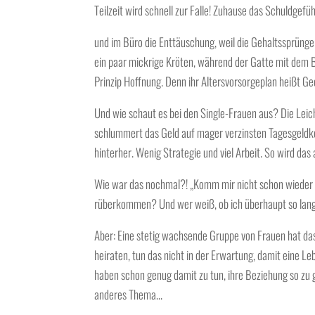
Teilzeit wird schnell zur Falle! Zuhause das Schuldgefüh
und im Büro die Enttäuschung, weil die Gehaltssprün
ein paar mickrige Kröten, während der Gatte mit dem B
Prinzip Hoffnung. Denn ihr Altersvorsorgeplan heißt 
Und wie schaut es bei den Single-Frauen aus? Die Leich
schlummert das Geld auf mager verzinsten Tagesgeldko
hinterher. Wenig Strategie und viel Arbeit. So wird das 
Wie war das nochmal?! „Komm mir nicht schon wieder m
rüberkommen? Und wer weiß, ob ich überhaupt so lange
Aber: Eine stetig wachsende Gruppe von Frauen hat das
heiraten, tun das nicht in der Erwartung, damit eine L
haben schon genug damit zu tun, ihre Beziehung so zu g
anderes Thema…