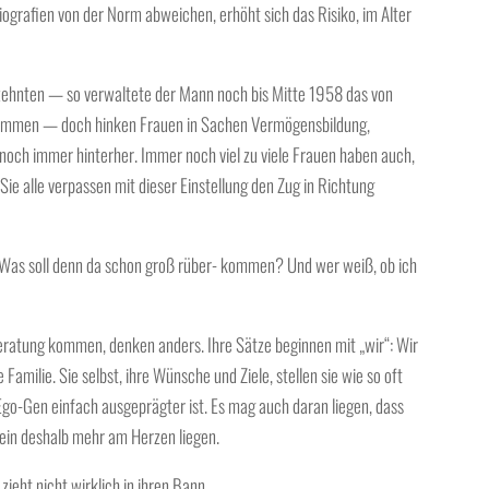
ografien von der Norm abweichen, erhöht sich das Risiko, im Alter
ahrzehnten — so verwaltete der Mann noch bis Mitte 1958 das von
nkommen — doch hinken Frauen in Sachen Vermögensbildung,
ch immer hinterher. Immer noch viel zu viele Frauen haben auch,
ie alle verpassen mit dieser Einstellung den Zug in Richtung
 Was soll denn da schon groß rüber- kommen? Und wer weiß, ob ich
 Beratung kommen, denken anders. Ihre Sätze beginnen mit „wir“: Wir
Familie. Sie selbst, ihre Wünsche und Ziele, stellen sie wie so oft
 Ego-Gen einfach ausgeprägter ist. Es mag auch daran liegen, dass
lein deshalb mehr am Herzen liegen.
ieht nicht wirklich in ihren Bann.