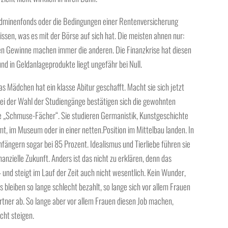
dminenfonds oder die Bedingungen einer Rentenversicherung
ssen, was es mit der Börse auf sich hat. Die meisten ahnen nur:
oßen Gewinne machen immer die anderen. Die Finanzkrise hat diesen
und in Geldanlageprodukte liegt ungefähr bei Null.
 Mädchen hat ein klasse Abitur geschafft. Macht sie sich jetzt
Bei der Wahl der Studiengänge bestätigen sich die gewohnten
ie „Schmuse-Fächer“. Sie studieren Germanistik, Kunstgeschichte
mt, im Museum oder in einer netten.Position im Mittelbau landen. In
nfängern sogar bei 85 Prozent. Idealismus und Tierliebe führen sie
nanzielle Zukunft. Anders ist das nicht zu erklären, denn das
— und steigt im Lauf der Zeit auch nicht wesentlich. Kein Wunder,
 bleiben so lange schlecht bezahlt, so lange sich vor allem Frauen
tner ab. So lange aber vor allem Frauen diesen Job machen,
cht steigen.