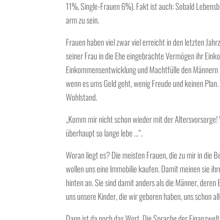
11%, Single-Frauen 6%). Fakt ist auch: Sobald Lebensbi
arm zu sein.
Frauen haben viel zwar viel erreicht in den letzten J
seiner Frau in die Ehe eingebrachte Vermögen ihr Ei
Einkommensentwicklung und Machtfülle den Männern no
wenn es ums Geld geht, wenig Freude und keinen Plan. S
Wohlstand.
„Komm mir nicht schon wieder mit der Altersvorsorge!
überhaupt so lange lebe …“.
Woran liegt es? Die meisten Frauen, die zu mir in die
wollen uns eine lmmobilie kaufen. Damit meinen sie ihre 
hinten an. Sie sind damit anders als die Männer, deren
uns unsere Kinder, die wir geboren haben, uns schon al
Dann ist da noch das Wort. Die Sprache der Finanzwelt z