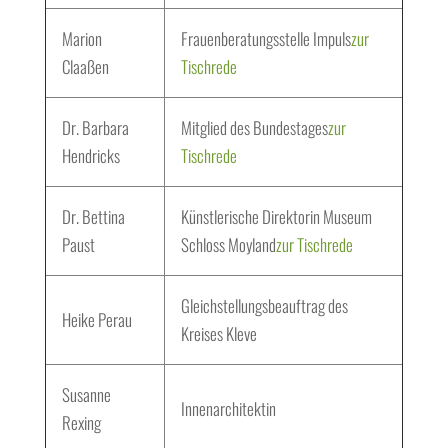
Marion
Frauenberatungsstelle Impuls
zur
Claaßen
Tischrede
Dr. Barbara
Mitglied des Bundestages
zur
Hendricks
Tischrede
Dr. Bettina
Künstlerische Direktorin Museum
Paust
Schloss Moyland
zur Tischrede
Gleichstellungsbeauftrag des
Heike Perau
Kreises Kleve
Susanne
Innenarchitektin
Rexing