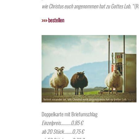
wie Christus euch angenommen hat zu Gottes Lob. “
(R
>>>
bestellen
Doppelkarte mit Briefumschlag
Einzelpreis………..0,85 €
ab 20 Stück………0,75 €