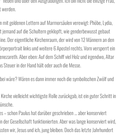
r“ neben und über den Ausgrabungen. Ich bin nicht die einzige Frau,
t werden.
n mit goldenen Lettern auf Marmorsäulen verewigt: Phöbe, Lydia,
t jemand auf die Schultern geklopft, wie genderbewusst gebaut
ine. Der eigentliche Kirchenraum, der wird von 12 Männern an den
rperportrait links und weitere 6 Apostel rechts. Vorn versperrt ein
Genezareth. Aber eben: Auf dem Schiff viel Holz und irgendwo, Altar
as Steuer in der Hand hält oder auch die Messe.
 dabei wäre? Wären es dann immer noch die symbolischen Zwölf und
Kirche vielleicht wichtigste Rolle zurückgab, ist ein guter Schritt in
wünsche.
eues – schon Paulus hat darüber geschrieben … aber konserviert
 in der Gesellschaft funktionierten. Aber was lange konserviert wird,
ten wir, Jesus und ich, jung bleiben. Doch das letzte Jahrhundert