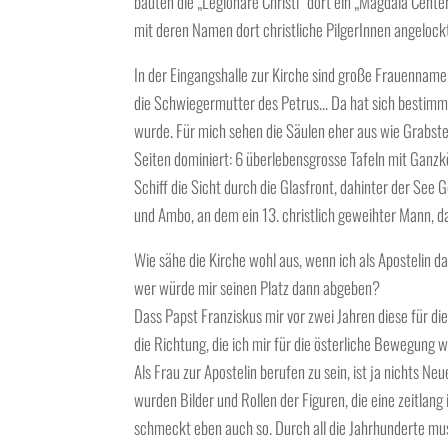
bauten die „Legionäre Christi“ dort ein „Magdala Cente
mit deren Namen dort christliche PilgerInnen angelock
In der Eingangshalle zur Kirche sind große Frauenname
die Schwiegermutter des Petrus… Da hat sich bestimm
wurde. Für mich sehen die Säulen eher aus wie Grabste
Seiten dominiert: 6 überlebensgrosse Tafeln mit Ganzkö
Schiff die Sicht durch die Glasfront, dahinter der See 
und Ambo, an dem ein 13. christlich geweihter Mann, d
Wie sähe die Kirche wohl aus, wenn ich als Apostelin
wer würde mir seinen Platz dann abgeben?
Dass Papst Franziskus mir vor zwei Jahren diese für die 
die Richtung, die ich mir für die österliche Bewegung 
Als Frau zur Apostelin berufen zu sein, ist ja nichts N
wurden Bilder und Rollen der Figuren, die eine zeitlang
schmeckt eben auch so. Durch all die Jahrhunderte muss