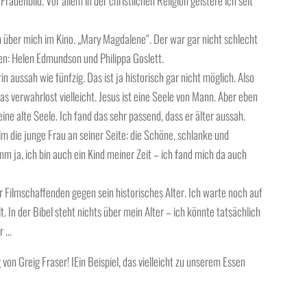
uenbild. Vor allem in der christlichen Religion geistere ich seit
ilm über mich im Kino. „Mary Magdalene“. Der war gar nicht schlecht
n: Helen Edmundson und Philippa Goslett.
 aussah wie fünfzig. Das ist ja historisch gar nicht möglich. Also
as verwahrlost vielleicht. Jesus ist eine Seele von Mann. Aber eben
eine alte Seele. Ich fand das sehr passend, dass er älter aussah.
ilm die junge Frau an seiner Seite: die Schöne, schlanke und
ja, ich bin auch ein Kind meiner Zeit – ich fand mich da auch
r Filmschaffenden gegen sein historisches Alter. Ich warte noch auf
lt. In der Bibel steht nichts über mein Alter – ich könnte tatsächlich
er …
on Greig Fraser! IEin Beispiel, das vielleicht zu unserem Essen