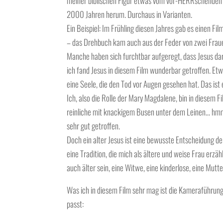
meiner biblischen Figur etwas vom vor-HERRschenden Fra
2000 Jahren herum. Durchaus in Varianten.
Ein Beispiel: Im Frühling diesen Jahres gab es einen F
– das Drehbuch kam auch aus der Feder von zwei Fraue
Manche haben sich furchtbar aufgeregt, dass Jesus darin
ich fand Jesus in diesem Film wunderbar getroffen. Etw
eine Seele, die den Tod vor Augen gesehen hat. Das ist 
Ich, also die Rolle der Mary Magdalene, bin in diesem F
reinliche mit knackigem Busen unter dem Leinen… hmmm 
sehr gut getroffen.
Doch ein alter Jesus ist eine bewusste Entscheidung de
eine Tradition, die mich als ältere und weise Frau erzäh
auch älter sein, eine Witwe, eine kinderlose, eine Mutt
Was ich in diesem Film sehr mag ist die Kameraführung v
passt: