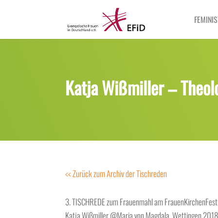
FEMINIS
Katja Wißmiller – Theol
<< Zurück zum Archiv der Tischreden
3. TISCHREDE zum Frauenmahl am FrauenKirchenFest
Katja Wißmiller @Maria von Magdala, Wettingen 201