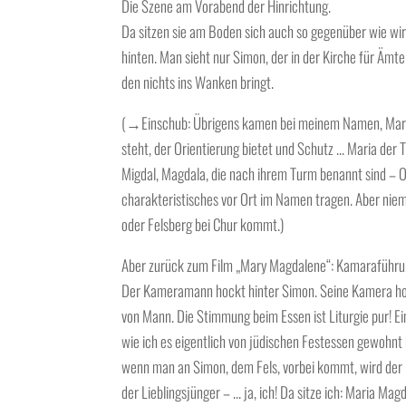
Die Szene am Vorabend der Hinrichtung.
Da sitzen sie am Boden sich auch so gegenüber wie wir 
hinten. Man sieht nur Simon, der in der Kirche für Ämte
den nichts ins Wanken bringt.
(→Einschub: Übrigens kamen bei meinem Namen, Maria
steht, der Orientierung bietet und Schutz … Maria der T
Migdal, Magdala, die nach ihrem Turm benannt sind – Or
charakteristisches vor Ort im Namen tragen. Aber nie
oder Felsberg bei Chur kommt.)
Aber zurück zum Film „Mary Magdalene“: Kamaraführu
Der Kameramann hockt hinter Simon. Seine Kamera ho
von Mann. Die Stimmung beim Essen ist Liturgie pur! E
wie ich es eigentlich von jüdischen Festessen gewohnt
wenn man an Simon, dem Fels, vorbei kommt, wird der B
der Lieblingsjünger – … ja, ich! Da sitze ich: Maria Magda