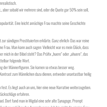
nrealistisch.
k., aber sobald wir mehrere sind, oder die Quote gar 50% sein soll,
Popularität. Eine leicht anrüchige Frau machte seine Geschichte
 zur sündigen Prostituierten erklärte. Ganz ehrlich: Das war reine
ene Frau. Man kann auch sagen: Vielleicht war es mein Glück, dass
er mich in der Bibel steht? Das Präfix „huere“ oder „uhuere“, das
ttelbar folgende Wort.
ung der Männerfiguren. Sie kamen so etwas besser weg.
n Kontrast zum Männlichen dazu dienen, entweder unantastbar heilig
h fest. Es liegt auch an uns, hier eine neue Narrative weiterzugeben.
Rückschläge erfahren.
rael. Dort fand man in Migdal eine sehr alte Synagoge. Prompt