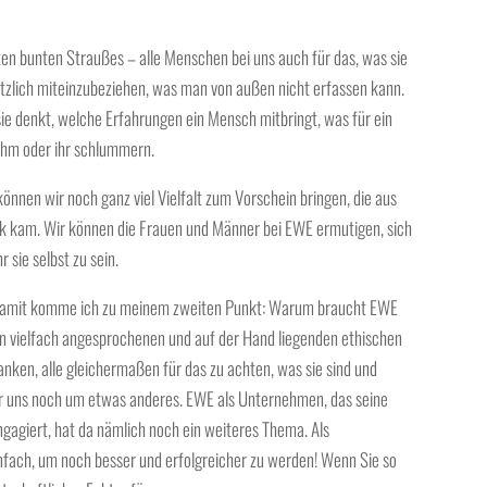
ten bunten Straußes –
alle Menschen bei uns auch für das, was sie
tzlich miteinzubeziehen, was man von außen nicht erfassen kann.
sie
denkt
, welche
Erfahrungen
ein Mensch mitbringt, was für ein
 ihm oder ihr schlummern.
 können wir noch ganz
viel Vielfalt zum Vorschein bringen
, die aus
k kam. Wir können die Frauen und Männer bei EWE ermutigen, sich
 sie selbst zu sein.
 damit komme ich zu meinem zweiten Punkt: Warum braucht EWE
on vielfach angesprochenen und auf der Hand liegenden
ethischen
anken,
alle gleichermaßen für das zu
achten
, was sie sind und
ür uns noch um etwas anderes. EWE als Unternehmen, das seine
ngagiert, hat da nämlich noch ein
weiteres Thema. Als
nfach, um noch besser und erfolgreicher zu werden! Wenn Sie so