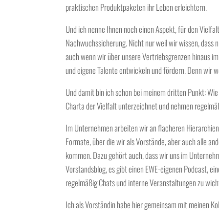
praktischen Produktpaketen ihr
Leben erleichtern
.
Und ich nenne Ihnen noch einen Aspekt, für den
Vielfal
Nachwuchssicherung
. Nicht nur weil wir wissen, dass
auch wenn wir über unsere Vertriebsgrenzen hinaus i
und eigene Talente entwickeln und fördern.
Denn wir wo
Und damit bin ich schon bei meinem
dritten Punkt
: Wie
Charta der Vielfalt
unterzeichnet und nehmen regelm
Im Unternehmen arbeiten wir an
flacheren Hierarchien
Formate, über die wir als Vorstände, aber auch alle an
kommen. Dazu gehört auch, dass wir uns im Unterne
Vorstandsblog
, es gibt einen
EWE-eigenen Podcast
, ei
regelmäßig Chats und interne Veranstaltungen zu wic
Ich als Vorständin habe hier gemeinsam mit meinen Ko