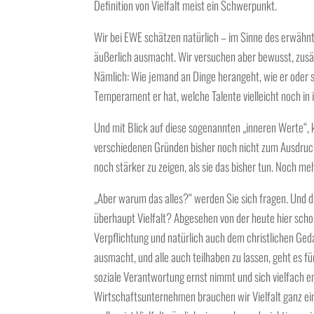
Definition von Vielfalt meist ein Schwerpunkt.
Wir bei EWE schätzen natürlich
– im Sinne des erwähn
äußerlich ausmacht.
Wir versuchen aber bewusst, zusä
Nämlich:
Wie
jemand an Dinge
herangeht
, wie er oder 
Temperament
er hat, welche
Talente
vielleicht noch in
Und mit Blick auf diese sogenannten „inneren Werte“,
verschiedenen Gründen bisher noch nicht zum Ausdruc
noch stärker zu zeigen, als sie das bisher tun. Noch mehr
„Aber warum das alles?“
werden Sie sich fragen. Und
überhaupt Vielfalt? Abgesehen von der heute hier sch
Verpflichtung
und natürlich auch dem
christlichen Ged
ausmacht
, und alle auch
teilhaben
zu lassen, geht es f
soziale Verantwortung ernst nimmt und sich vielfach e
Wirtschaftsunternehmen brauchen wir Vielfalt
ganz ei