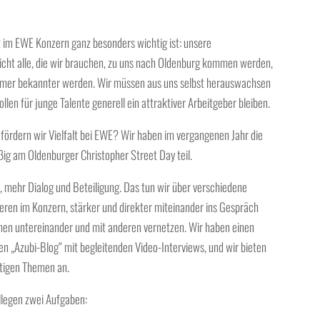
t
im EWE Konzern ganz besonders wichtig ist: unsere
 nicht alle, die wir brauchen, zu uns nach Oldenburg kommen werden,
mmer bekannter werden. Wir müssen aus uns selbst herauswachsen
llen für junge Talente generell ein attraktiver Arbeitgeber bleiben.
 fördern wir Vielfalt bei EWE? Wir haben im vergangenen Jahr die
äßig am
Oldenburger Christopher Street Day
teil.
, mehr Dialog und Beteiligung
. Das tun wir über verschiedene
deren im Konzern, stärker und direkter miteinander ins Gespräch
hmen
untereinander und mit anderen vernetzen
. Wir haben einen
nen
„Azubi-Blog“
mit begleitenden Video-Interviews, und wir bieten
htigen Themen an.
llegen zwei Aufgaben: