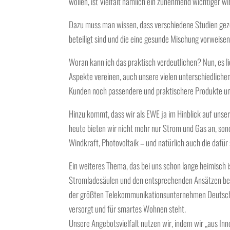
wollen, ist
Vielfalt nämlich ein zunehmend wichtiger wir
Dazu muss man wissen, dass verschiedene
Studien gez
beteiligt sind und die eine gesunde Mischung vorweise
Woran kann ich das praktisch verdeutlichen? Nun, es lie
Aspekte vereinen, auch unsere vielen unterschiedliche
Kunden noch
passendere und praktischere Produkte u
Hinzu kommt, dass wir als
EWE
ja im Hinblick auf unse
heute bieten wir
nicht mehr nur Strom und Gas
an, son
Windkraft, Photovoltaik
– und natürlich auch die dafür
Ein weiteres Thema, das bei uns schon lange heimisch is
Stromladesäulen und den entsprechenden Ansätzen 
der größten Telekommunikationsunternehmen Deutsc
versorgt und für
smartes Wohnen
steht.
Unsere Angebotsvielfalt nutzen wir, indem wir
„aus Inn