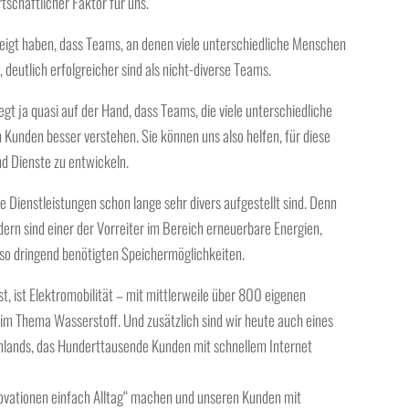
tschaftlicher Faktor für uns
.
eigt
haben, dass
Teams
, an denen
viele unterschiedliche Menschen
n,
deutlich erfolgreicher sind als nicht-diverse Teams
.
gt ja quasi auf der Hand, dass Teams, die viele unterschiedliche
n
Kunden besser verstehen
. Sie können uns also helfen, für diese
nd Dienste
zu entwickeln.
re
Dienstleistungen
schon lange sehr
divers
aufgestellt sind. Denn
dern sind einer der V
orreiter im Bereich erneuerbare Energien,
 so dringend benötigten
Speichermöglichkeiten.
t, ist
Elektromobilität
– mit mittlerweile über 800 eigenen
beim Thema
Wasserstoff.
Und zusätzlich sind wir heute auch
eines
hlands
, das Hunderttausende Kunden mit schnellem Internet
ovationen einfach Alltag“
machen und unseren
Kunden
mit