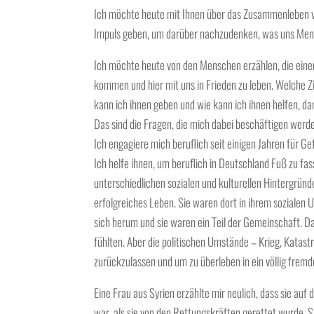
Ich möchte heute mit Ihnen über das Zusammenleben v
Impuls geben, um darüber nachzudenken, was uns Men
Ich möchte heute von den Menschen erzählen, die ein
kommen und hier mit uns in Frieden zu leben. Welche
kann ich ihnen geben und wie kann ich ihnen helfen, d
Das sind die Fragen, die mich dabei beschäftigen werd
Ich engagiere mich beruflich seit einigen Jahren für G
Ich helfe ihnen, um beruflich in Deutschland Fuß zu f
unterschiedlichen sozialen und kulturellen Hintergründ
erfolgreiches Leben. Sie waren dort in ihrem sozialen 
sich herum und sie waren ein Teil der Gemeinschaft. Da
fühlten. Aber die politischen Umstände – Krieg, Katast
zurückzulassen und um zu überleben in ein völlig fremd
Eine Frau aus Syrien erzählte mir neulich, dass sie a
war, als sie von den Rettungskräften gerettet wurde.