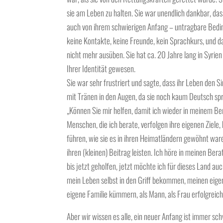
sie am Leben zu halten. Sie war unendlich dankbar, dass
auch von ihrem schwierigen Anfang – untragbare Bedin
keine Kontakte, keine Freunde, kein Sprachkurs, und das
nicht mehr ausüben. Sie hat ca. 20 Jahre lang in Syrie
Ihrer Identität gewesen.
Sie war sehr frustriert und sagte, dass ihr Leben den S
mit Tränen in den Augen, da sie noch kaum Deutsch sp
„Können Sie mir helfen, damit ich wieder in meinem Beru
Menschen, die ich berate, verfolgen ihre eigenen Ziele
führen, wie sie es in ihren Heimatländern gewöhnt war
ihren (kleinen) Beitrag leisten. Ich höre in meinen B
bis jetzt geholfen, jetzt möchte ich für dieses Land au
mein Leben selbst in den Griff bekommen, meinen eig
eigene Familie kümmern, als Mann, als Frau erfolgrei
Aber wir wissen es alle, ein neuer Anfang ist immer sc