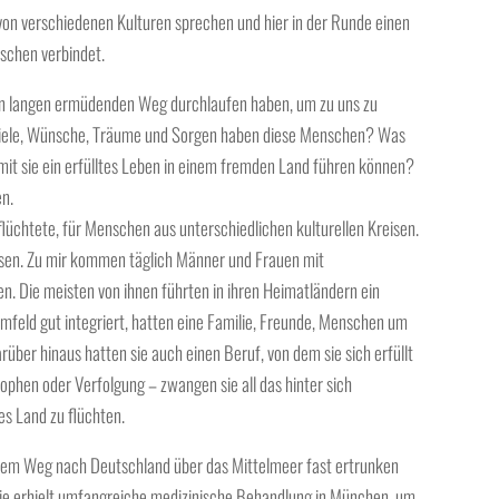
on verschiedenen Kulturen sprechen und hier in der Runde einen
schen verbindet.
en langen ermüdenden Weg durchlaufen haben, um zu uns zu
 Ziele, Wünsche, Träume und Sorgen haben diese Menschen? Was
amit sie ein erfülltes Leben in einem fremden Land führen können?
en.
eflüchtete, für Menschen aus unterschiedlichen kulturellen Kreisen.
assen. Zu mir kommen täglich Männer und Frauen mit
en. Die meisten von ihnen führten in ihren Heimatländern ein
Umfeld gut integriert, hatten eine Familie, Freunde, Menschen um
rüber hinaus hatten sie auch einen Beruf, von dem sie sich erfüllt
rophen oder Verfolgung – zwangen sie all das hinter sich
es Land zu flüchten.
uf dem Weg nach Deutschland über das Mittelmeer fast ertrunken
 Sie erhielt umfangreiche medizinische Behandlung in München, um