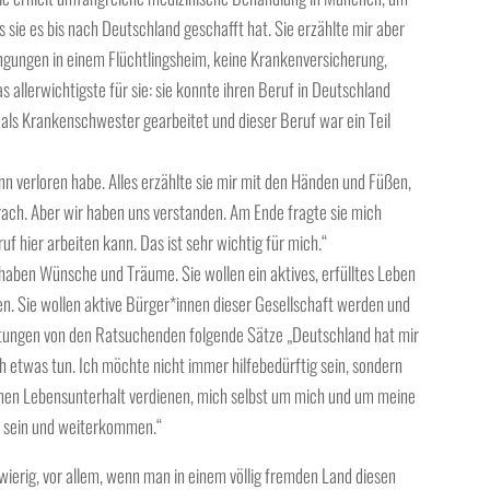
 sie es bis nach Deutschland geschafft hat. Sie erzählte mir aber
gungen in einem Flüchtlingsheim, keine Krankenversicherung,
 allerwichtigste für sie: sie konnte ihren Beruf in Deutschland
n als Krankenschwester gearbeitet und dieser Beruf war ein Teil
inn verloren habe. Alles erzählte sie mir mit den Händen und Füßen,
rach. Aber wir haben uns verstanden. Am Ende fragte sie mich
f hier arbeiten kann. Das ist sehr wichtig für mich.“
, haben Wünsche und Träume. Sie wollen ein aktives, erfülltes Leben
en. Sie wollen aktive Bürger*innen dieser Gesellschaft werden und
eratungen von den Ratsuchenden folgende Sätze „Deutschland hat mir
ch etwas tun. Ich möchte nicht immer hilfebedürftig sein, sondern
enen Lebensunterhalt verdienen, mich selbst um mich und um meine
ch sein und weiterkommen.“
hwierig, vor allem, wenn man in einem völlig fremden Land diesen