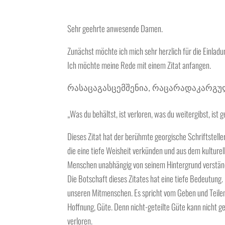
Sehr geehrte anwesende Damen.
Zunächst möchte ich mich sehr herzlich für die Einladu
Ich möchte meine Rede mit einem Zitat anfangen.
რასაცა
გასცემ
შენია
რაც
არა
დაკარგუ
,
„Was du behältst, ist verloren, was du weitergibst, is
Dieses Zitat hat der berühmte georgische Schriftstelle
die eine tiefe Weisheit verkünden und aus dem kulturell
Menschen unabhängig von seinem Hintergrund verständ
Die Botschaft dieses Zitates hat eine tiefe Bedeutung.
unseren Mitmenschen. Es spricht vom Geben und Teilen 
Hoffnung, Güte. Denn nicht-geteilte Güte kann nicht g
verloren.