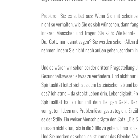
Probieren Sie es selbst aus: Wenn Sie mit scheinb
nicht so verhalten, wie Sie es sich wünschen, dann fan
inneren Menschen und fragen Sie sich: Wie könnte i
Du, Gott, mir damit sagen? Sie werden sehen: Allein di
nehmen, indem Sie nicht nach außen gehen, sondern i
Und da wären wir schon bei der dritten Fragestellung: J
Gesundheitswesen etwas zu verändern. Und nicht nur
Spiritualität leitet sich aus dem Lateinischen ab und b
das? Ich atme – da steckt Leben drin, Lebendigkeit, Fre
Spiritualität hat zu tun mit dem Heiligen Geist. Der 
von guten Ideen und Problemlösungsstrategien. Er zäh
es der Stille. Ein weiser Mensch prägte den Satz: „Die S
müssen nichts tun, als in die Stille zu gehen, innerlich
Und Sie merken es schon, es ist immer das Gleiche: V