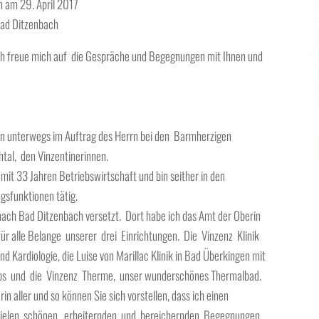
n am 29. April 2017
 Bad Ditzenbach
ch freue mich auf die Gespräche und Begegnungen mit Ihnen und
hren unterwegs im Auftrag des Herrn bei den Barmherzigen
al, den Vinzentinerinnen.
mit 33 Jahren Betriebswirtschaft und bin seither in den
gsfunktionen tätig.
nach Bad Ditzenbach versetzt. Dort habe ich das Amt der Oberin
g für alle Belange unserer drei Einrichtungen. Die Vinzenz Klinik
Kardiologie, die Luise von Marillac Klinik in Bad Überkingen mit
bs und die Vinzenz Therme, unser wunderschönes Thermalbad.
in aller und so können Sie sich vorstellen, dass ich einen
on vielen schönen, erheiternden und bereichernden Begegnungen