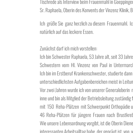
Tischrede als Interview beim Frauenmahl in Goeppinge
Sr. Raphaela, Oberin des Konvents der Vinzenz Klinik,
Ich grüße Sie ganz herzlich zu diesem Frauenmahl. I
natürlich auf das leckere Essen.
Zunächst darf ich mich vorstellen:
Ich bin Schwester Raphaela, 53 Jahre alt, seit 33 Ja
Schwestern vom Hl. Vinzenz von Paul in Untermarcht
Ich bin im Erstberuf Krankenschwester, studierte dann 
unterschiedlichsten Aufgabenbereichen meist in Leitun
Vor zwei Jahren wurde ich von unserer Generaloberin 
inne und bin als Mitglied der Betriebsleitung zuständi
mit 150 Reha-Plätzen mit Schwerpunkt Orthopädie und 
46 Reha-Plätzen für jüngere Frauen nach Brustkre
Wie unsere Lebensordnung vorgibt, ist die Oberin Diener
interessanten Arbeitsalltag habe, der geprägt ist v