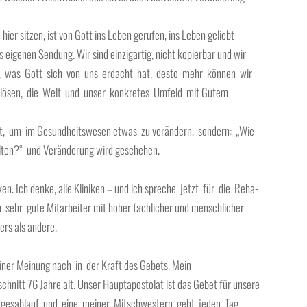
hier sitzen, ist von Gott ins Leben gerufen, ins Leben geliebt
s eigenen Sendung. Wir sind einzigartig, nicht kopierbar und wir
hen, was Gott sich von uns erdacht hat, desto mehr können wir
slösen, die Welt und unser konkretes Umfeld mit Gutem
aucht, um im Gesundheitswesen etwas zu verändern, sondern: „Wie
alten?“ und Veränderung wird geschehen.
en. Ich denke, alle Kliniken – und ich spreche jetzt für die Reha-
sehr gute Mitarbeiter mit hoher fachlicher und menschlicher
ers als andere.
iner Meinung nach in der Kraft des Gebets. Mein
hnitt 76 Jahre alt. Unser Hauptapostolat ist das Gebet für unsere
m Tagesablauf und eine meiner Mitschwestern geht jeden Tag,