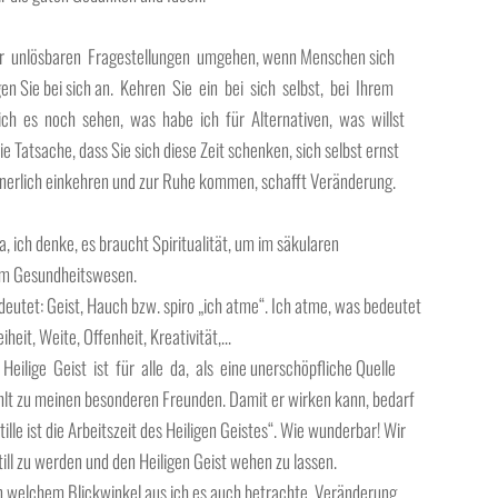
ar unlösbaren Fragestellungen umgehen, wenn Menschen sich
gen Sie bei sich an. Kehren Sie ein bei sich selbst, bei Ihrem
ch es noch sehen, was habe ich für Alternativen, was willst
e Tatsache, dass Sie sich diese Zeit schenken, sich selbst ernst
nnerlich einkehren und zur Ruhe kommen, schafft Veränderung.
a, ich denke, es braucht Spiritualität, um im säkularen
 im Gesundheitswesen.
edeutet: Geist, Hauch bzw. spiro „ich atme“. Ich atme, was bedeutet
iheit, Weite, Offenheit, Kreativität,…
Heilige Geist ist für alle da, als eine unerschöpfliche Quelle
lt zu meinen besonderen Freunden. Damit er wirken kann, bedarf
tille ist die Arbeitszeit des Heiligen Geistes“. Wie wunderbar! Wir
 still zu werden und den Heiligen Geist wehen zu lassen.
on welchem Blickwinkel aus ich es auch betrachte, Veränderung