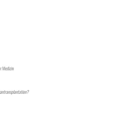
er Medizin
gantransplantation?